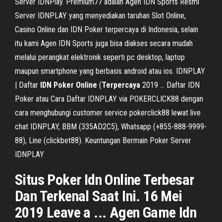
Server IDNPlay. Premium77 adalah Agen IDN Sports Resmi
Server IDNPLAY yang menyediakan taruhan Slot Online,
Casino Online dan IDN Poker terpercaya di Indonesia, selain
itu kami Agen IDN Sports juga bisa diakses secara mudah
melalui perangkat elektronik seperti pc desktop, laptop
maupun smartphone yang berbasis android atau ios. IDNPLAY
| Daftar
IDN
Poker
Online
(
Terpercaya
2019 ... Daftar IDN
Poker atau Cara Daftar IDNPLAY via POKERCLICK88 dengan
cara menghubungi customer service pokerclick88 lewat live
chat IDNPLAY, BBM (335AD2C5), Whatsapp (+855-888-9999-
88), Line (clickbet88). Keuntungan Bermain Poker Server
IDNPLAY
Situs Poker Idn Online Terbesar
Dan Terkenal Saat Ini. 16 Mei
2019 Leave a ... Agen Game Idn