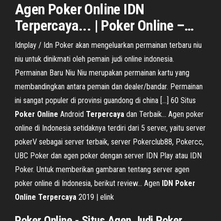
Agen
Poker
Online
IDN
Terpercaya
... |
Poker
Online
–…
Idnplay / Idn Poker akan mengeluarkan permainan terbaru niu
niu untuk dinikmati oleh pemain judi online indonesia.
Permainan Baru Niu Niu merupakan permainan kartu yang
membandingkan antara pemain dan dealer/bandar. Permainan
ini sangat populer di provinsi guandong di china […] 60 Situs
Poker
Online
Android
Terpercaya
dan Terbaik… Agen poker
online di Indonesia setidaknya terdiri dari 5 server, yaitu server
pokerV sebagai server terbaik, server Pokerclub88, Pokercc,
UBC Poker dan agen poker dengan server IDN Play atau IDN
Poker. Untuk memberikan gambaran tentang server agen
poker online di Indonesia, berikut review... Agen
IDN
Poker
Online
Terpercaya
2019 | elink
Poker Online - Situs Agen Judi Poker