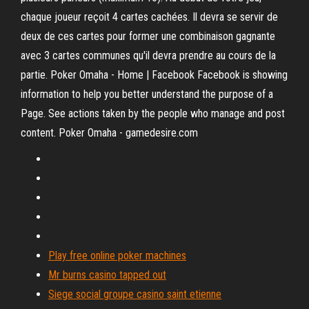
chaque joueur reçoit 4 cartes cachées. Il devra se servir de
deux de ces cartes pour former une combinaison gagnante
avec 3 cartes communes qu'il devra prendre au cours de la
partie. Poker Omaha - Home | Facebook Facebook is showing
information to help you better understand the purpose of a
Page. See actions taken by the people who manage and post
content. Poker Omaha - gamedesire.com
Play free online poker machines
Mr burns casino tapped out
Siege social groupe casino saint etienne