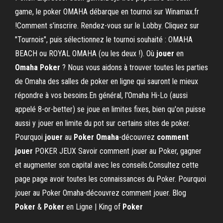
game, le poker OMAHA débarque en tournoi sur Winamax.fr
!Comment s'inscrire. Rendez-vous sur le Lobby. Cliquez sur
"Tournois", puis sélectionnez le tournoi souhaité : OMAHA
BEACH ou ROYAL OMAHA (ou les deux !). Où
jouer
en
Omaha
Poker
? Nous vous aidons à trouver toutes les parties
de Omaha des salles de poker en ligne qui sauront le mieux
répondre à vos besoins.En général, l'Omaha Hi-Lo (aussi
appelé 8-or-better) se joue en limites fixes, bien qu'on puisse
aussi y jouer en limite du pot sur certains sites de poker.
Pourquoi
jouer
au
Poker
Omaha
-découvrez
comment
jouer
POKER JEUX Savoir comment jouer au Poker, gagner
et augmenter son capital avec les conseils.Consultez cette
page page avoir toutes les connaissances du Poker. Pourquoi
jouer au Poker Omaha-découvrez comment jouer. Blog
Poker
&
Poker
en Ligne | King of
Poker