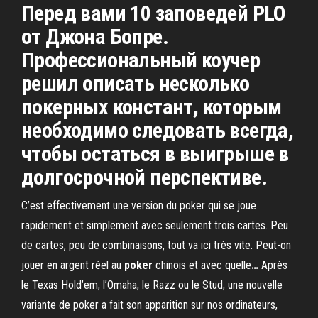
Перед вами 10 заповедей PLO
от Джона Бопре.
Профессиональный коучер
решил описать несколько
покерных констант, которым
необходимо следовать всегда,
чтобы остаться в выигрыше в
долгосрочной перспективе.
C’est effectivement une version du poker qui se joue
rapidement et simplement avec seulement trois cartes. Peu
de cartes, peu de combinaisons, tout va ici très vite.
Peut-on
jouer en argent réel au
poker
chinois et avec quelle
…
Après
le Texas Hold’em, l’Omaha, le Razz ou le Stud, une nouvelle
variante de poker a fait son apparition sur nos ordinateurs,